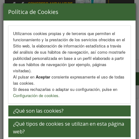
Política de Cookies
Utilizamos cookies propias y de terceros que permiten el
funcionamiento y la prestación de los servicios ofrecidos en el
MENU
Sitio web, la elaboración de información estadística a través
del análisis de sus hábitos de navegación, así como mostrarle
publicidad personalizada en base a un perfil elaborado a partir
de sus hábitos de navegación (por ejemplo, páginas
Comité Organizador
visitadas).
Al pulsar en
Aceptar
consiente expresamente el uso de todas
Comité Científico
las cookies.
Si desea rechazarlas o adaptar su configuración, pulse en
Junta Directiva
Configuración de cookies
.
Comité Científico
¿Qué son las cookies?
¿Qué tipos de cookies se utilizan en esta página
Dr. Juan Carlos Durán Alonso
web?
Secretario